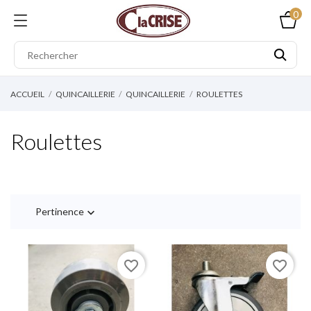
0
ACCUEIL
QUINCAILLERIE
QUINCAILLERIE
ROULETTES
Roulettes
Pertinence

favorite_border
favorite_border