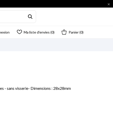

nexion
Ma liste d'envies (
0
)
Panier
(0)
ces - sans visserie- Dimensions : 28x28mm