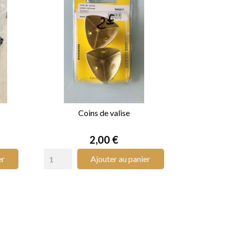
Coins de valise

APERÇU RAPIDE
Prix
2,00 €
er
Ajouter au panier