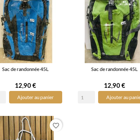
Sac de randonnée 45L
Sac de randonnée 45L


APERÇU RAPIDE
APERÇU RAPIDE
Prix
Prix
12,90 €
12,90 €
Ajouter au panier
Ajouter au pani
favorite_border