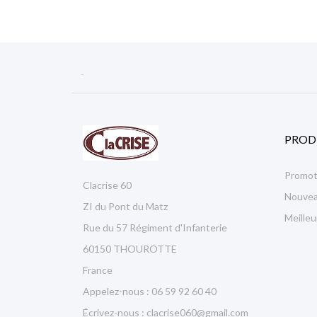

PROD
Promot
Clacrise 60
Nouvea
ZI du Pont du Matz
Meille
Rue du 57 Régiment d'Infanterie
60150 THOUROTTE
France
Appelez-nous :
06 59 92 60 40
Écrivez-nous :
clacrise060@gmail.com