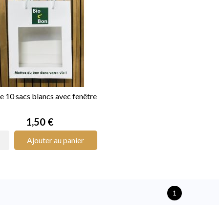
e 10 sacs blancs avec fenêtre

APERÇU RAPIDE
Prix
1,50 €
Ajouter au panier
1