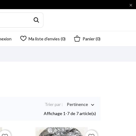

nexion
Ma liste d'envies (
0
)
Panier
(0)
Trier par :
Pertinence

Affichage 1-7 de 7 article(s)