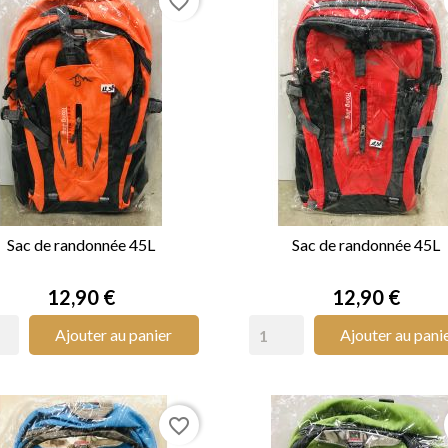
favorite_border
Sac de randonnée 45L
Sac de randonnée 45L


APERÇU RAPIDE
APERÇU RAPIDE
Prix
Prix
12,90 €
12,90 €
Ajouter au panier
Ajouter au pani
favorite_border